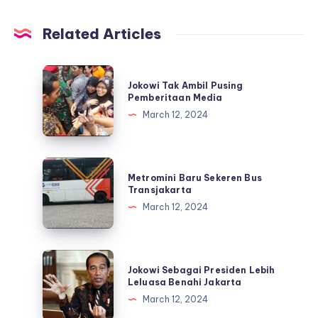
Related Articles
Jokowi
Jokowi Tak Ambil Pusing
Tak
Pemberitaan Media
Ambil
March 12, 2024
Pusing
Pemberitaan
Media
Metromini
Metromini Baru Sekeren Bus
Baru
Transjakarta
Sekeren
March 12, 2024
Bus
Transjakarta
Jokowi
Jokowi Sebagai Presiden Lebih
Sebagai
Leluasa Benahi Jakarta
Presiden
March 12, 2024
Lebih