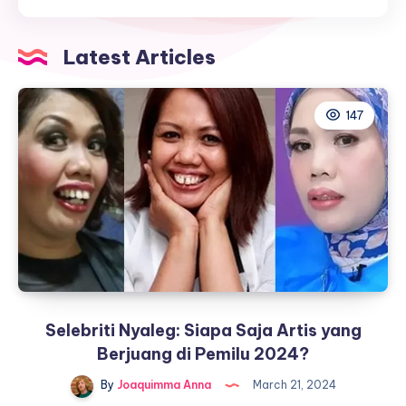
Artis
yang
Latest Articles
Berjuang
di
Pemilu
147
2024?
Selebriti Nyaleg: Siapa Saja Artis yang
Berjuang di Pemilu 2024?
By
Joaquimma Anna
March 21, 2024