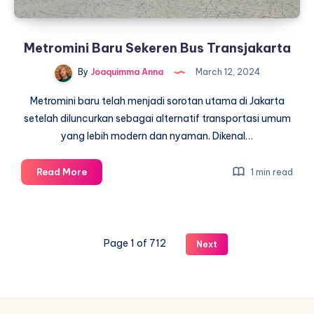
Metromini Baru Sekeren Bus Transjakarta
By
Joaquimma Anna
March 12, 2024
Metromini baru telah menjadi sorotan utama di Jakarta
setelah diluncurkan sebagai alternatif transportasi umum
yang lebih modern dan nyaman. Dikenal…
Metromini
Read More
1 min read
Baru
Sekeren
Bus
Transjakarta
Page 1 of 712
Next