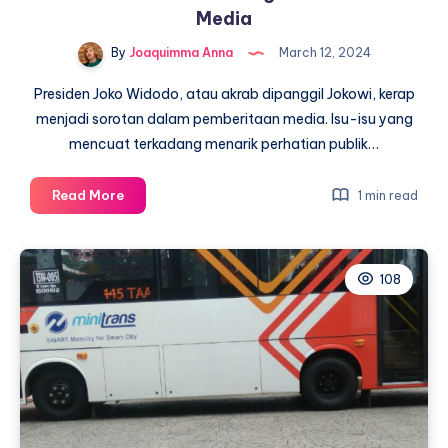
Media
By
Joaquimma Anna
March 12, 2024
Presiden Joko Widodo, atau akrab dipanggil Jokowi, kerap
menjadi sorotan dalam pemberitaan media. Isu-isu yang
mencuat terkadang menarik perhatian publik…
Jokowi
Read More
1 min read
Tak
Ambil
Pusing
108
Pemberitaan
Media