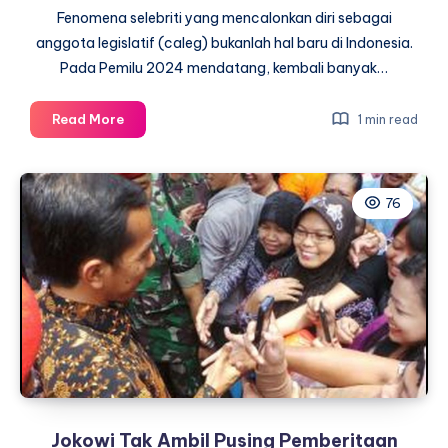
Fenomena selebriti yang mencalonkan diri sebagai
anggota legislatif (caleg) bukanlah hal baru di Indonesia.
Pada Pemilu 2024 mendatang, kembali banyak…
Selebriti
Read More
1 min read
Nyaleg:
Siapa
Saja
76
Artis
yang
Berjuang
di
Pemilu
2024?
Jokowi Tak Ambil Pusing Pemberitaan