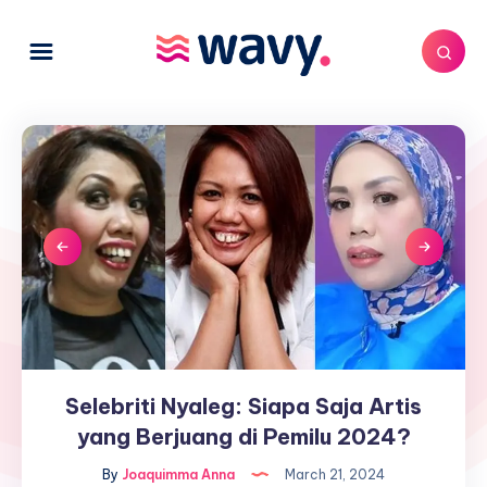
Selebriti Nyaleg: Siapa Saja Artis
Selebriti
Nyaleg:
yang Berjuang di Pemilu 2024?
Siapa
By
Joaquimma Anna
March 21, 2024
Saja