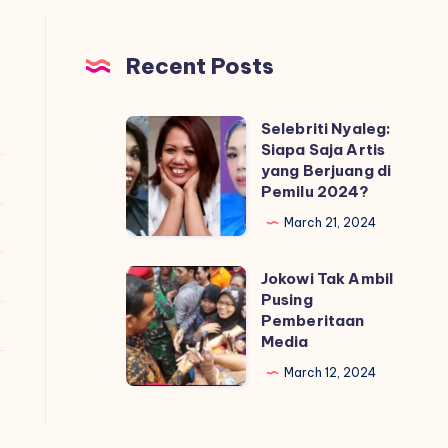
Recent Posts
Selebriti Nyaleg:
Selebriti
Siapa Saja Artis
Nyaleg:
yang Berjuang di
Siapa
Pemilu 2024?
Saja
March 21, 2024
Artis
yang
Jokowi Tak Ambil
Jokowi
Berjuang
Pusing
Tak
Pemberitaan
di
Ambil
Media
Pemilu
Pusing
March 12, 2024
2024?
Pemberitaan
Media