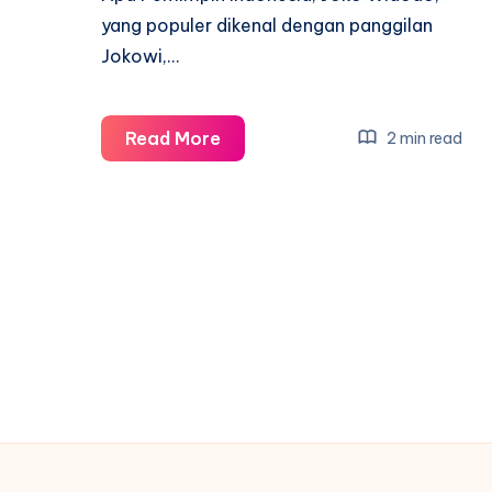
yang populer dikenal dengan panggilan
Jokowi,…
Jokowi
Read More
2 min read
Ingin
Ke
Kampung
Ambon
Mau
Apa