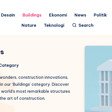
Desain
Buildings
Ekonomi
News
Politik
Nature
Teknologi
Search
gs
s Category
 wonders, construction innovations,
n our ‘Buildings’ category. Discover
e world’s most remarkable structures
 the art of construction.