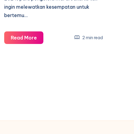
ingin melewatkan kesempatan untuk
bertemu…
Pengelola
Read More
2 min read
Mal
Minta
Tatap
Muka
Dengan
Jokowi