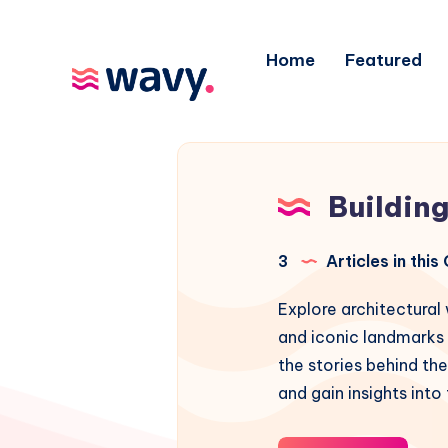
Home
Featured
Buildin
3
Articles in thi
Explore architectural
and iconic landmarks i
the stories behind th
and gain insights into