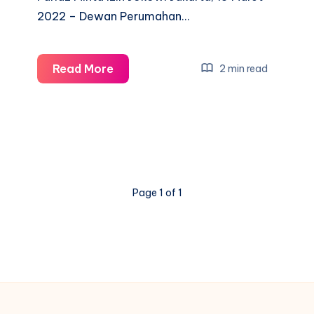
2022 – Dewan Perumahan…
Sediakan
Read More
2 min read
Rusun
Murah
Di
Jakarta
Djan
Faridz
Page 1 of 1
Minta
Izin
Jokowi