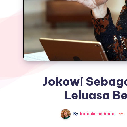
Jokowi Sebaga
Leluasa Be
By
Joaquimma Anna