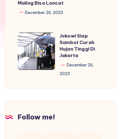
Maling Bisa Loncat
di
Pemilu
December 26, 2023
2024?
Jokowi Siap
Jokowi
Sambut Curah
Siap
Hujan Tinggi Di
Sambut
Jakarta
Curah
December 26,
Hujan
2023
Tinggi
Di
Jakarta
Follow me!