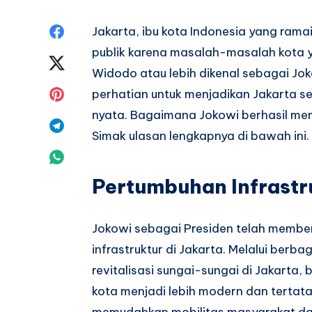
Share
Jakarta, ibu kota Indonesia yang ramai
publik karena masalah-masalah kota ya
on
Share
Widodo atau lebih dikenal sebagai Jo
Facebook
on
Share
perhatian untuk menjadikan Jakarta se
nyata. Bagaimana Jokowi berhasil me
Twitter
on
Share
Simak ulasan lengkapnya di bawah ini.
Pinterest
on
Share
Telegram
Pertumbuhan Infrastr
on
Whatsapp
Jokowi sebagai Presiden telah memb
infrastruktur di Jakarta. Melalui berb
revitalisasi sungai-sungai di Jakarta, 
kota menjadi lebih modern dan tertata.
memudahkan mobilitas masyarakat da